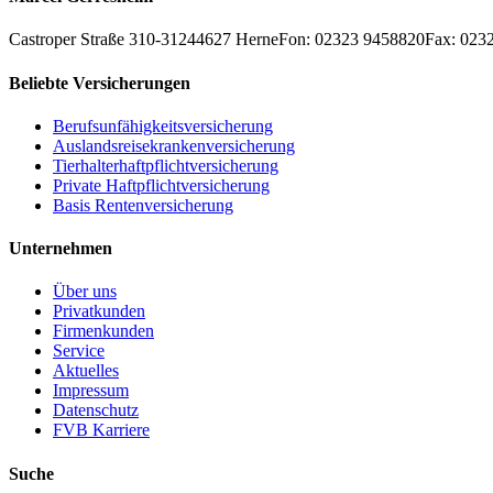
Castroper Straße 310-312
44627
Herne
Fon: 02323 9458820
Fax: 023
Beliebte Versicherungen
Berufsunfähigkeitsversicherung
Auslandsreisekrankenversicherung
Tierhalterhaftpflichtversicherung
Private Haftpflichtversicherung
Basis Rentenversicherung
Unternehmen
Über uns
Privatkunden
Firmenkunden
Service
Aktuelles
Impressum
Datenschutz
FVB Karriere
Suche